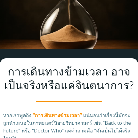
การเดินทางข้ามเวลา อาจ
เป็นจริงหรือแค่จินตนาการ?
หากเราพูดถึง
“การเดินทางข้ามเวลา”
แน่นอนว่าเรื่องนี้มักจะ
ถูกนำเสนอในภาพยนตร์นิยายวิทยาศาสตร์ เช่น “Back to the
Future” หรือ “Doctor Who” แต่คำถามคือ “มันเป็นไปได้จริง