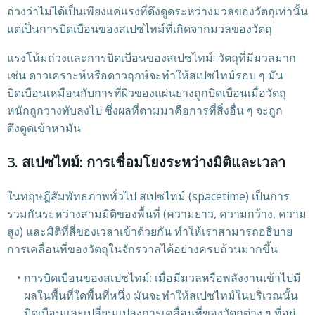
ถ่วงว่าไม่ได้เป็นเพียงแค่แรงที่ดึงดูดระหว่างมวลของวัตถุเท่านั้น
แต่เป็นการบิดเบือนของสเปซไทม์ที่เกิดจากมวลของวัตถุ
แรงโน้มถ่วงและการบิดเบือนของสเปซไทม์: วัตถุที่มีมวลมาก
เช่น ดาวเคราะห์หรือดาวฤกษ์จะทำให้สเปซไทม์รอบ ๆ มัน
บิดเบือนเหมือนกับการที่ผิวของแผ่นยางถูกบิดเบือนเมื่อวัตถุ
หนักถูกวางทับลงไป ซึ่งผลที่ตามมาคือการที่สิ่งอื่น ๆ จะถูก
ดึงดูดเข้าหามัน
3. สเปซไทม์: การเชื่อมโยงระหว่างมิติและเวลา
ในทฤษฎีสัมพัทธภาพทั่วไป สเปซไทม์ (spacetime) เป็นการ
รวมกันระหว่างสามมิติของพื้นที่ (ความยาว, ความกว้าง, ความ
สูง) และมิติที่สี่ของเวลาเข้าด้วยกัน ทำให้เราสามารถอธิบาย
การเคลื่อนที่ของวัตถุในจักรวาลได้อย่างครบถ้วนมากขึ้น
การบิดเบือนของสเปซไทม์: เมื่อมีมวลหรือพลังงานเข้าไปมี
ผลในพื้นที่ใดพื้นที่หนึ่ง มันจะทำให้สเปซไทม์ในบริเวณนั้น
บิดเบือนและเปลี่ยนแปลงการเคลื่อนที่ของวัตถุต่าง ๆ ที่อยู่