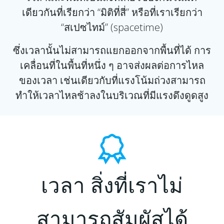
เดียวกันที่เรียกว่า “มิติที่สี่” หรือที่เราเรียกว่า
“สเปซไทม์” (spacetime)
ซึ่งเวลานั้นไม่สามารถแยกออกจากพื้นที่ได้ การ
เคลื่อนที่ในพื้นที่หนึ่ง ๆ อาจส่งผลต่อการไหล
ของเวลา เช่นเดียวกับที่แรงโน้มถ่วงสามารถ
ทำให้เวลาไหลช้าลงในบริเวณที่มีแรงดึงดูดสูง
เวลา สิ่งที่เราไม่
สามารถสัมผัสได้