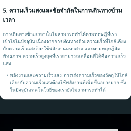
5. ความเร็วแสงและข้อจำกัดในการเดินทางข้าม
เวลา
การเดินทางข้ามเวลานั้นไม่สามารถทำได้ตามทฤษฎีที่เรา
เข้าใจในปัจจุบัน เนื่องจากการเดินทางด้วยความเร็วที่ใกล้เคียง
กับความเร็วแสงต้องใช้พลังงานมหาศาล และตามทฤษฎีสัม
พัทธภาพ ความเร็วสูงสุดที่เราสามารถเคลื่อนที่ได้คือความเร็ว
แสง
พลังงานและความเร็วแสง: การเร่งความเร็วของวัตถุให้ใกล้
เคียงกับความเร็วแสงต้องใช้พลังงานที่เพิ่มขึ้นอย่างมาก ซึ่ง
ในปัจจุบันเทคโนโลยีของเรายังไม่สามารถทำได้