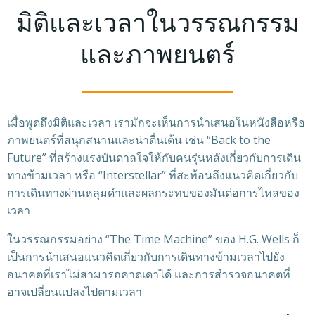
มิติและเวลาในวรรณกรรม
และภาพยนตร์
เมื่อพูดถึงมิติและเวลา เรามักจะเห็นการนำเสนอในหนังสือหรือ
ภาพยนตร์ที่สนุกสนานและน่าตื่นเต้น เช่น “Back to the
Future” ที่สร้างแรงบันดาลใจให้กับคนรุ่นหลังเกี่ยวกับการเดิน
ทางข้ามเวลา หรือ “Interstellar” ที่สะท้อนถึงแนวคิดเกี่ยวกับ
การเดินทางผ่านหลุมดำและผลกระทบของมันต่อการไหลของ
เวลา
ในวรรณกรรมอย่าง “The Time Machine” ของ H.G. Wells ก็
เป็นการนำเสนอแนวคิดเกี่ยวกับการเดินทางข้ามเวลาไปยัง
อนาคตที่เราไม่สามารถคาดเดาได้ และการสำรวจอนาคตที่
อาจเปลี่ยนแปลงไปตามเวลา