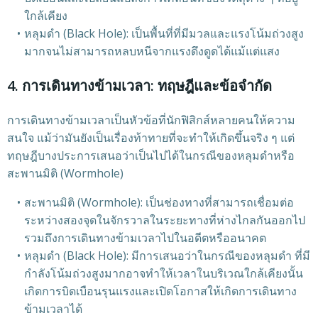
ใกล้เคียง
หลุมดำ (Black Hole): เป็นพื้นที่ที่มีมวลและแรงโน้มถ่วงสูง
มากจนไม่สามารถหลบหนีจากแรงดึงดูดได้แม้แต่แสง
4. การเดินทางข้ามเวลา: ทฤษฎีและข้อจำกัด
การเดินทางข้ามเวลาเป็นหัวข้อที่นักฟิสิกส์หลายคนให้ความ
สนใจ แม้ว่ามันยังเป็นเรื่องท้าทายที่จะทำให้เกิดขึ้นจริง ๆ แต่
ทฤษฎีบางประการเสนอว่าเป็นไปได้ในกรณีของหลุมดำหรือ
สะพานมิติ (Wormhole)
สะพานมิติ (Wormhole): เป็นช่องทางที่สามารถเชื่อมต่อ
ระหว่างสองจุดในจักรวาลในระยะทางที่ห่างไกลกันออกไป
รวมถึงการเดินทางข้ามเวลาไปในอดีตหรืออนาคต
หลุมดำ (Black Hole): มีการเสนอว่าในกรณีของหลุมดำ ที่มี
กำลังโน้มถ่วงสูงมากอาจทำให้เวลาในบริเวณใกล้เคียงนั้น
เกิดการบิดเบือนรุนแรงและเปิดโอกาสให้เกิดการเดินทาง
ข้ามเวลาได้