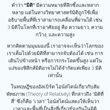
คำว่า
“มิติ”
มีความหมายที่ลึกซึ้งและหลาก
หลาย แต่ในทางวิทยาศาสตร์มิติถูกใช้เพื่อ
อธิบายพื้นที่ที่เราสามารถเคลื่อนที่ผ่านได้ เช่น
3 มิติในโลกที่เราอาศัยอยู่ คือ ความยาว, ความ
กว้าง, และความสูง
หากคิดตามมุมมองนี้ เราอาจจะเห็นว่าโลกของ
เราเต็มไปด้วยมิติที่สามารถจับต้องได้ เช่น การ
เดินไปข้างหน้า หรือการกระโดดขึ้นสูง แต่ใน
แง่ของฟิสิกส์มิติอาจไม่ได้จำกัดแค่เพียง 3 มิติ
เท่านั้น
ในทฤษฎีของอัลเบิร์ต ไอน์สไตน์เกี่ยวกับสัม
พัทธภาพ (Theory of Relativity) ที่กล่าวถึง “มิติที่
สี่” ซึ่งก็คือ “เวลา” ไอน์สไตน์แสดงให้เห็นว่า
เวลาและพื้นที่เป็นสิ่งที่เกี่ยวข้องกันในมิติ